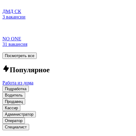
ДМД СК
3 вакансии
NO ONE
31 вакансия
Посмотреть все
Популярное
Работа из дома
Подработка
Водитель
Продавец
Кассир
Администратор
Оператор
Специалист