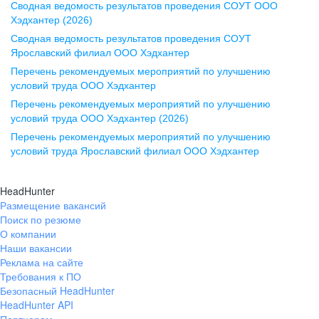
Сводная ведомость результатов проведения СОУТ ООО
ул. Комиссаржевской, д. 10,
Хэдхантер (2026)
офис 1212
Сводная ведомость результатов проведения СОУТ
+7 473 280-05-05
Ярославский филиал ООО Хэдхантер
pr@vrn.hh.ru
Перечень рекомендуемых мероприятий по улучшению
условий труда ООО Хэдхантер
Казань
Перечень рекомендуемых мероприятий по улучшению
ул. Спартаковская, д. 2А, этаж 3,
условий труда ООО Хэдхантер (2026)
помещение 15
Перечень рекомендуемых мероприятий по улучшению
условий труда Ярославский филиал ООО Хэдхантер
+7 843 212-12-50
pr@kzn.hh.ru
HeadHunter
Размещение вакансий
Екатеринбург
Поиск по резюме
ул. Боевых Дружин, стр. 20,
О компании
5 этаж, офис 505, 521
Наши вакансии
Реклама на сайте
+7 343 226-79-99
Требования к ПО
pr@ural.hh.ru
Безопасный HeadHunter
HeadHunter API
Краснодар