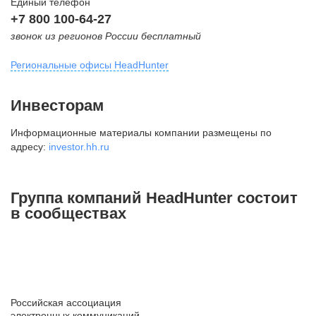
Единый телефон
+7 800 100-64-27
звонок из регионов России бесплатный
Региональные офисы HeadHunter
Москва
Инвесторам
внутригородская территория
Информационные материалы компании размещены по
Муниципальный округ Тверской,
адресу:
investor.hh.ru
2-я Брестская ул., д. 48,
помещение 25
+7 495 974-64-27
Группа компаний HeadHunter состоит
+7 495 980-64-27
в сообществах
+7 495 134-92-24
press@hh.ru
Санкт-Петербург
ул. Жуковского, д. 19, особняк
Российская ассоциация
Юргенса, 4 этаж
электронных коммуникаций