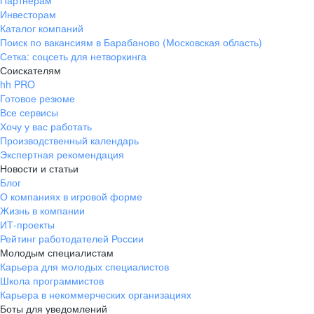
Партнерам
Инвесторам
ул. Янковского, д. 169, 7 этаж,
Каталог компаний
706 каб.
Поиск по вакансиям в Барабаново (Московская область)
+7 861 205-55-57
Сетка: соцсеть для нетворкинга
pr@krd.hh.ru
Соискателям
hh PRO
Готовое резюме
Владивосток
Все сервисы
пер. Ланинский д. 4, офис 3.4
Хочу у вас работать
Производственный календарь
+7 423 202-33-28
Экспертная рекомендация
pr@dv.hh.ru
Новости и статьи
Блог
Новосибирск
О компаниях в игровой форме
Жизнь в компании
ул. Большевистская, д. 35,
ИТ-проекты
помещение 21
Рейтинг работодателей России
+7 383 207-94-64
Молодым специалистам
Карьера для молодых специалистов
pr@nsk.hh.ru
Школа программистов
Карьера в некоммерческих организациях
Минск
Боты для уведомлений