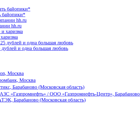
ь байопики*
ании hh.ru
 харизма
25 дублей и одна большая любовь
son, Москва
ромбанк, Москва
тикс, Барабаново (Московская область)
 АЗС «Газпромнефть» / ООО «Газпромнефть-Центр», Барабаново 
ЭК, Барабаново (Московская область)