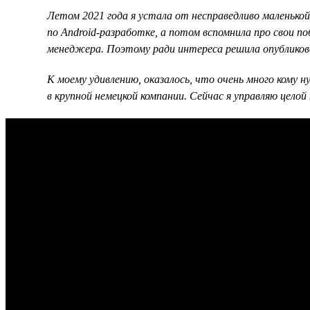
Летом 2021 года я устала от несправедливо маленько
по Android-разработке, а потом вспомнила про свои п
менеджера. Поэтому ради интереса решила опубликов
К моему удивлению, оказалось, что очень много кому
в крупной немецкой компании. Сейчас я управляю цело