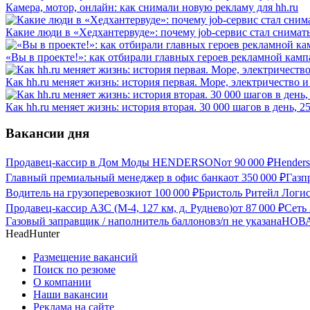
Камера, мотор, онлайн: как снимали новую рекламу для hh.ru
Какие люди в «Хедхантервуде»: почему job-сервис стал снимат
«Вы в проекте!»: как отбирали главных героев рекламной камп
Как hh.ru меняет жизнь: история первая. Море, электричество и
Как hh.ru меняет жизнь: история вторая. 30 000 шагов в день, 
Вакансии дня
Продавец-кассир в Дом Моды HENDERSON
от
90 000
₽
Hender
Главный премиальный менеджер в офис банка
от
350 000
₽
Газп
Водитель на грузоперевозки
от
100 000
₽
Бристоль Ритейл Логис
Продавец-кассир АЗС (М-4, 127 км, д. Руднево)
от
87 000
₽
Сеть
Газовый заправщик / наполнитель баллонов
з/п не указана
НОВАТ
HeadHunter
Размещение вакансий
Поиск по резюме
О компании
Наши вакансии
Реклама на сайте