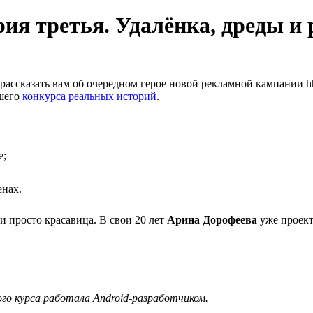
рия третья. Удалёнка, дреды и 
 рассказать вам об очередном герое новой рекламной кампании hh
ашего
конкурса реальных историй
.
е;
енах.
и просто красавица. В свои 20 лет
Арина Дорофеева
уже проект
го курса работала Android-разработчиком.