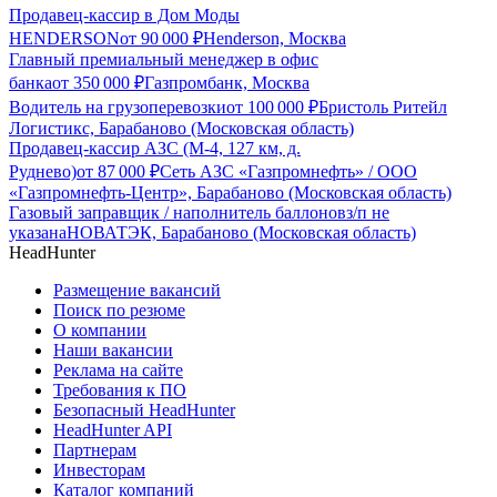
Продавец-кассир в Дом Моды
HENDERSON
от
90 000
₽
Henderson, Москва
Главный премиальный менеджер в офис
банка
от
350 000
₽
Газпромбанк, Москва
Водитель на грузоперевозки
от
100 000
₽
Бристоль Ритейл
Логистикс, Барабаново (Московская область)
Продавец-кассир АЗС (М-4, 127 км, д.
Руднево)
от
87 000
₽
Сеть АЗС «Газпромнефть» / ООО
«Газпромнефть-Центр», Барабаново (Московская область)
Газовый заправщик / наполнитель баллонов
з/п не
указана
НОВАТЭК, Барабаново (Московская область)
HeadHunter
Размещение вакансий
Поиск по резюме
О компании
Наши вакансии
Реклама на сайте
Требования к ПО
Безопасный HeadHunter
HeadHunter API
Партнерам
Инвесторам
Каталог компаний