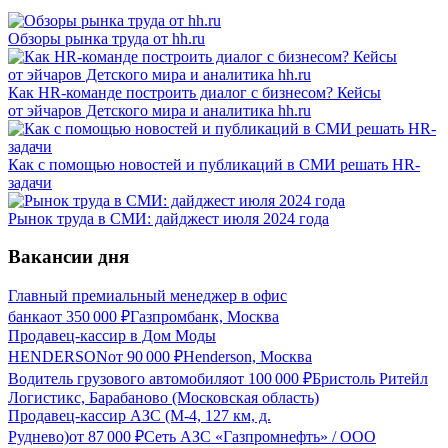
Обзоры рынка труда от hh.ru
Как HR-команде построить диалог с бизнесом? Кейсы
от эйчаров Детского мира и аналитика hh.ru
Как с помощью новостей и публикаций в СМИ решать HR-
задачи
Рынок труда в СМИ: дайджест июля 2024 года
Вакансии дня
Главный премиальный менеджер в офис
банка
от
350 000
₽
Газпромбанк, Москва
Продавец-кассир в Дом Моды
HENDERSON
от
90 000
₽
Henderson, Москва
Водитель грузового автомобиля
от
100 000
₽
Бристоль Ритейл
Логистикс, Барабаново (Московская область)
Продавец-кассир АЗС (М-4, 127 км, д.
Руднево)
от
87 000
₽
Сеть АЗС «Газпромнефть» / ООО