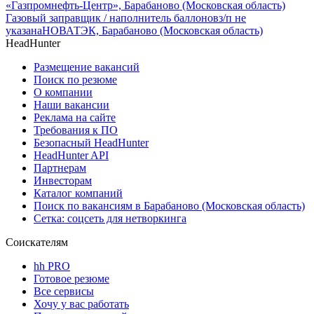
«Газпромнефть-Центр», Барабаново (Московская область)
Газовый заправщик / наполнитель баллонов
з/п не
указана
НОВАТЭК, Барабаново (Московская область)
HeadHunter
Размещение вакансий
Поиск по резюме
О компании
Наши вакансии
Реклама на сайте
Требования к ПО
Безопасный HeadHunter
HeadHunter API
Партнерам
Инвесторам
Каталог компаний
Поиск по вакансиям в Барабаново (Московская область)
Сетка: соцсеть для нетворкинга
Соискателям
hh PRO
Готовое резюме
Все сервисы
Хочу у вас работать