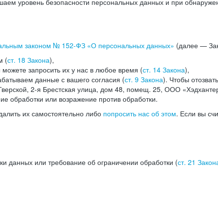
аем уровень безопасности персональных данных и при обнаружени
альным законом №
152-ФЗ
«О персональных данных»
(далее — Зак
м (
ст. 18 Закона
),
можете запросить их у нас в любое время (
ст. 14 Закона
),
абатываем данные с вашего согласия (
ст. 9 Закона
). Чтобы отозват
верской, 2-я Брестская улица, дом 48, помещ. 25, ООО «Хэдханте
ние обработки или возражение против обработки.
далить их самостоятельно либо
попросить нас об этом
. Если вы сч
ки данных или требование об ограничении обработки (
ст. 21 Закон