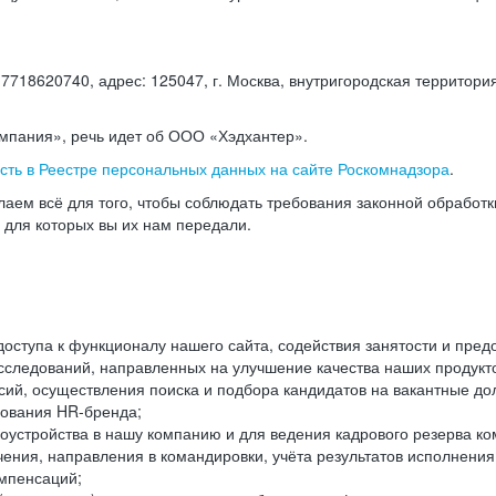
18620740, адрес: 125047, г. Москва, внутригородская территория
омпания», речь идет об ООО «Хэдхантер».
есть в Реестре персональных данных на сайте Роскомнадзора
.
аем всё для того, чтобы соблюдать требования законной обработ
, для которых вы их нам передали.
ступа к функционалу нашего сайта, содействия занятости и пред
следований, направленных на улучшение качества наших продуктов
ий, осуществления поиска и подбора кандидатов на вакантные дол
ования HR-бренда;
оустройства в нашу компанию и для ведения кадрового резерва ко
чения, направления в командировки, учёта результатов исполнени
омпенсаций;