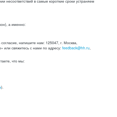
и несоответствий в самые короткие сроки устраняем
он), а именно:
ь согласие, напишите нам: 125047, г. Москва,
р» или свяжитесь с нами по адресу:
feedback@hh.ru
,
итаете, что мы:
а
).