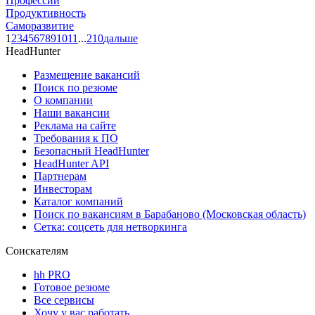
Профессии
Продуктивность
Саморазвитие
1
2
3
4
5
6
7
8
9
10
11
...
210
дальше
HeadHunter
Размещение вакансий
Поиск по резюме
О компании
Наши вакансии
Реклама на сайте
Требования к ПО
Безопасный HeadHunter
HeadHunter API
Партнерам
Инвесторам
Каталог компаний
Поиск по вакансиям в Барабаново (Московская область)
Сетка: соцсеть для нетворкинга
Соискателям
hh PRO
Готовое резюме
Все сервисы
Хочу у вас работать