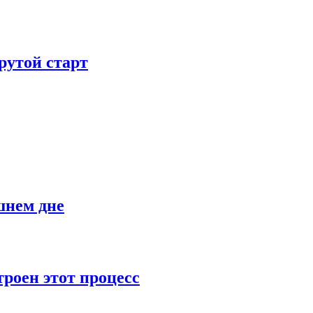
рутой старт
шнем дне
роен этот процесс