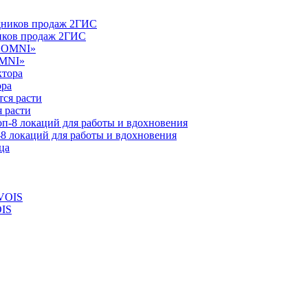
ников продаж 2ГИС
OMNI»
ора
 расти
-8 локаций для работы и вдохновения
OIS