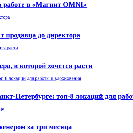
 о работе в «Магнит OMNI»
т продавца до директора
а, в которой хочется расти
нкт-Петербурге: топ-8 локаций для раб
енером за три месяца