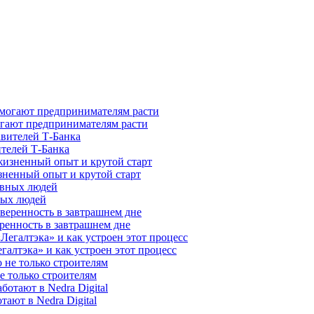
гают предпринимателям расти
ителей Т-Банка
зненный опыт и крутой старт
ных людей
ренность в завтрашнем дне
галтэка» и как устроен этот процесс
е только строителям
ают в Nedra Digital