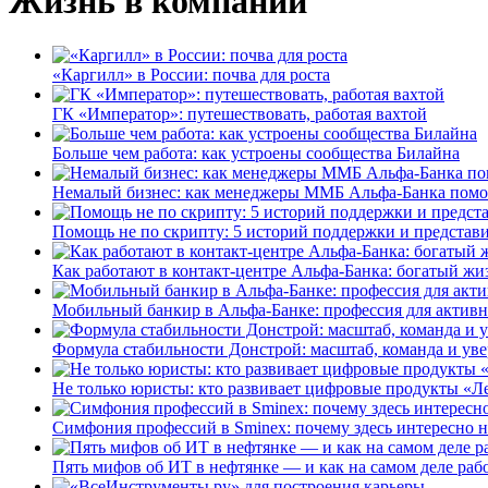
Жизнь в компании
«Каргилл» в России: почва для роста
ГК «Император»: путешествовать, работая вахтой
Больше чем работа: как устроены сообщества Билайна
Немалый бизнес: как менеджеры ММБ Альфа-Банка помо
Помощь не по скрипту: 5 историй поддержки и представ
Как работают в контакт-центре Альфа-Банка: богатый жи
Мобильный банкир в Альфа-Банке: профессия для актив
Формула стабильности Донстрой: масштаб, команда и уве
Не только юристы: кто развивает цифровые продукты «Ле
Симфония профессий в Sminex: почему здесь интересно н
Пять мифов об ИТ в нефтянке — и как на самом деле работ