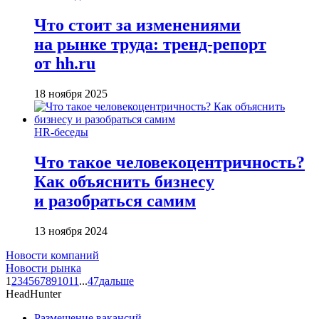
Что стоит за изменениями
на рынке труда: тренд-репорт
от hh.ru
18 ноября 2025
HR-беседы
Что такое человеко­центричность?
Как объяснить бизнесу
и разобраться самим
13 ноября 2024
Новости компаний
Новости рынка
1
2
3
4
5
6
7
8
9
10
11
...
47
дальше
HeadHunter
Размещение вакансий