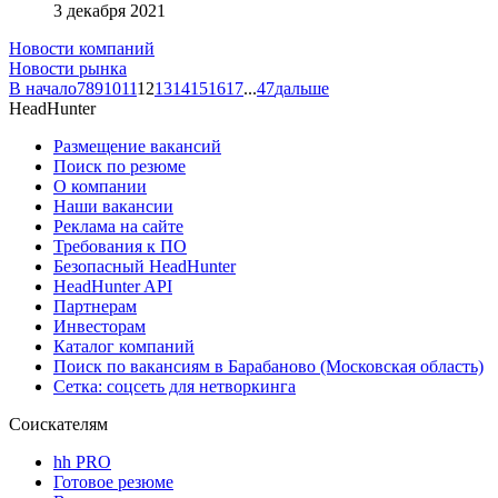
3 декабря 2021
Новости компаний
Новости рынка
В начало
7
8
9
10
11
12
13
14
15
16
17
...
47
дальше
HeadHunter
Размещение вакансий
Поиск по резюме
О компании
Наши вакансии
Реклама на сайте
Требования к ПО
Безопасный HeadHunter
HeadHunter API
Партнерам
Инвесторам
Каталог компаний
Поиск по вакансиям в Барабаново (Московская область)
Сетка: соцсеть для нетворкинга
Соискателям
hh PRO
Готовое резюме