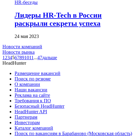
HR-беседы
Лидеры HR-Tech в России
раскрыли секреты успеха
24 мая 2023
Новости компаний
Новости рынка
1
2
3
4
5
6
7
8
9
10
11
...
47
дальше
HeadHunter
Размещение вакансий
Поиск по резюме
О компании
Наши вакансии
Реклама на сайте
Требования к ПО
Безопасный HeadHunter
HeadHunter API
Партнерам
Инвесторам
Каталог компаний
Поиск по вакансиям в Барабаново (Московская область)