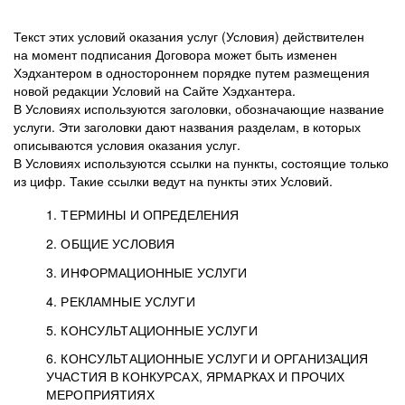
Текст этих условий оказания услуг (Условия) действителен
на момент подписания Договора может быть изменен
Хэдхантером в одностороннем порядке путем размещения
новой редакции Условий на Сайте Хэдхантера.
В Условиях используются заголовки, обозначающие название
услуги. Эти заголовки дают названия разделам, в которых
описываются условия оказания услуг.
В Условиях используются ссылки на пункты, состоящие только
из цифр. Такие ссылки ведут на пункты этих Условий.
1. ТЕРМИНЫ И ОПРЕДЕЛЕНИЯ
2. ОБЩИЕ УСЛОВИЯ
3. ИНФОРМАЦИОННЫЕ УСЛУГИ
1.1. Хэдхантер, или
Хэдхантер, ООО
4. РЕКЛАМНЫЕ УСЛУГИ
HeadHunter, или
«Хэдхантер», ИНН
2.1. Типы и статусы регистрации
5. КОНСУЛЬТАЦИОННЫЕ УСЛУГИ
Исполнитель
7718620740, адрес:
Типы регистрации
3.1. Предоставление доступа к базе данных
2.2. Активация услуг
6. КОНСУЛЬТАЦИОННЫЕ УСЛУГИ И ОРГАНИЗАЦИЯ
125047, г. Москва,
резюме с предложениями Соискателей
Описание и активация
УЧАСТИЯ В КОНКУРСАХ, ЯРМАРКАХ И ПРОЧИХ
2.1.1. Заказчику может быть присвоен один
4.0. Общие условия оказания рекламных услуг
внутригородская
о трудоустройстве с возможностью просмотра
МЕРОПРИЯТИЯХ
из Типов регистраций.
территория
4.0.1. Хэдхантер оказывает Заказчику услугу