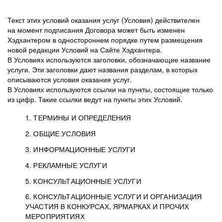
Текст этих условий оказания услуг (Условия) действителен
на момент подписания Договора может быть изменен
Хэдхантером в одностороннем порядке путем размещения
новой редакции Условий на Сайте Хэдхантера.
В Условиях используются заголовки, обозначающие название
услуги. Эти заголовки дают названия разделам, в которых
описываются условия оказания услуг.
В Условиях используются ссылки на пункты, состоящие только
из цифр. Такие ссылки ведут на пункты этих Условий.
1. ТЕРМИНЫ И ОПРЕДЕЛЕНИЯ
2. ОБЩИЕ УСЛОВИЯ
3. ИНФОРМАЦИОННЫЕ УСЛУГИ
1.1. Хэдхантер, или
Хэдхантер, ООО
4. РЕКЛАМНЫЕ УСЛУГИ
HeadHunter, или
«Хэдхантер», ИНН
2.1. Типы и статусы регистрации
5. КОНСУЛЬТАЦИОННЫЕ УСЛУГИ
Исполнитель
7718620740, адрес:
Типы регистрации
3.1. Предоставление доступа к базе данных
2.2. Активация услуг
6. КОНСУЛЬТАЦИОННЫЕ УСЛУГИ И ОРГАНИЗАЦИЯ
125047, г. Москва,
резюме с предложениями Соискателей
Описание и активация
УЧАСТИЯ В КОНКУРСАХ, ЯРМАРКАХ И ПРОЧИХ
2.1.1. Заказчику может быть присвоен один
4.0. Общие условия оказания рекламных услуг
внутригородская
о трудоустройстве с возможностью просмотра
МЕРОПРИЯТИЯХ
из Типов регистраций.
территория
4.0.1. Хэдхантер оказывает Заказчику услугу