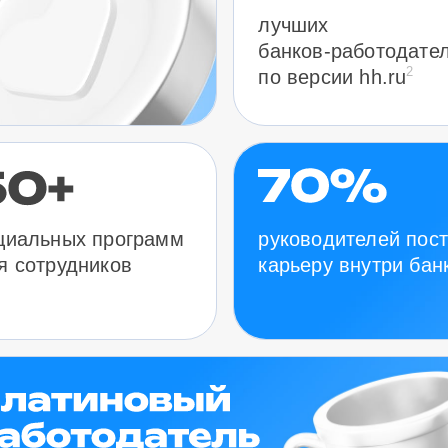
лучших
банков-работодате
2
по версии hh.ru
руководителей пос
циальных программ
карьеру внутри бан
я сотрудников