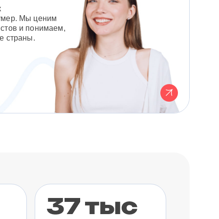
к
умер. Мы ценим
стов и понимаем,
е страны.