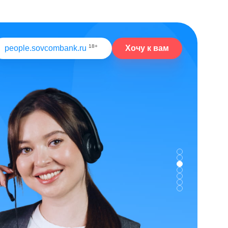
18+
Хочу к вам
people.sovcombank.ru