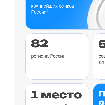
крупнейших банков
1
России
региона России
со
дл
3