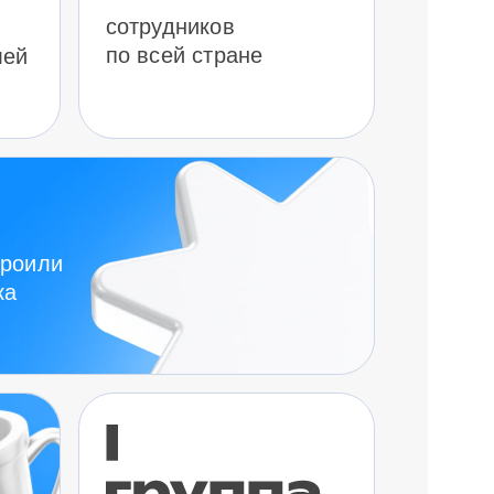
сотрудников
по всей стране
лей
троили
ка