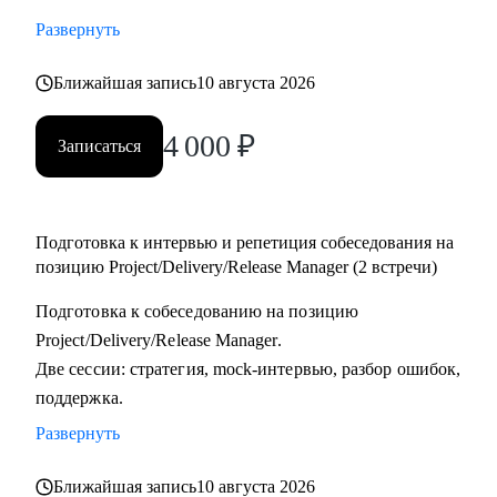
тестировщикам, которые планируют переход в управление
Развернуть
проектами или релизами.
• Тимлидам и начинающим менеджерам, которым нужен
Ближайшая запись
10 августа 2026
внешний взгляд на резюме, карьерный трек и точки роста.
4 000
₽
• IT-специалистам, которые хотят системно подойти к
Записаться
карьере, а не просто “стрелять откликами” в разные
стороны.
Подготовка к интервью и репетиция собеседования на
позицию Project/Delivery/Release Manager (2 встречи)
Подготовка к собеседованию на позицию
Project/Delivery/Release Manager.
Две сессии: стратегия, mock-интервью, разбор ошибок,
поддержка.
Развернуть
Ближайшая запись
10 августа 2026