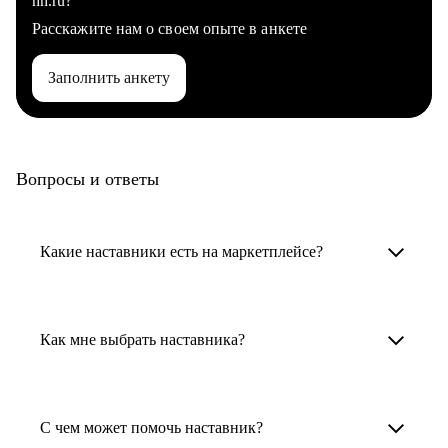
hh.ru?
Расскажите нам о своем опыте в анкете
Заполнить анкету
Вопросы и ответы
Какие наставники есть на маркетплейсе?
Карьерные наставники — это HR-
специалисты, карьерные консультанты,
Как мне выбрать наставника?
психологи, резюмерайтеры и менторы.
Умный поиск поможет в три клика выбрать
Менторы работают в ИТ, дизайне, других
наставника для достижения вашей цели.
С чем может помочь наставник?
узкоспециализированных сферах. Они