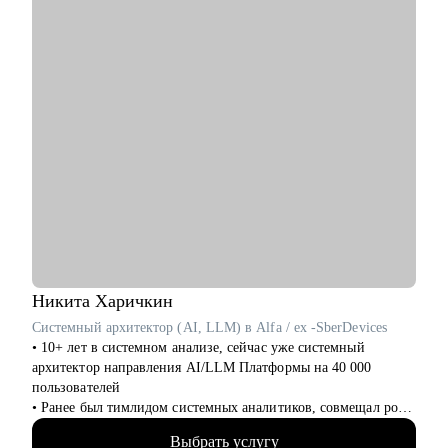
• Архитекторам: карьерный рост до корпоративного уровня.
• Разработчикам: архитектурные решения.
• ИТ-руководителям: понимание роли архитектуры.
Никита
Харичкин
Системный архитектор (AI, LLM) в Alfa / ex -SberDevices
• 10+ лет в системном анализе, сейчас уже системный
архитектор направления AI/LLM Платформы на 40 000
пользователей
• Ранее был тимлидом системных аналитиков, совмещал роль
СА с БА, Tech Product Owner, PM и Deivery Lead
Выбрать услугу
• Провёл 100+ собеседований, исправил 300+ резюме