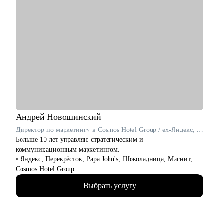
Андрей
Новошинский
Директор по маркетингу в Cosmos Hotel Group / ex-Яндекс, Перекрёсток, Papa John's
Больше 10 лет управляю стратегическим и
коммуникационным маркетингом.
• Яндекс, Перекрёсток, Papa John's, Шоколадница, Магнит,
Cosmos Hotel Group.
• ТОП 4 СМО рейтинга Коммерсантъ.
Выбрать услугу
• Два высших образования: МИСИ и Финансовая академия
при Правительстве РФ. Сертифицированный бизнес-трекер.
Ментор в проекте Phoenix Education.
• С 2019 года провел 1000+ часов личных консультаций.