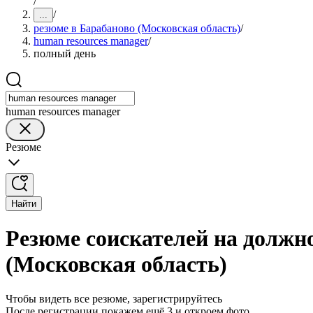
/
/
...
резюме в Барабаново (Московская область)
/
human resources manager
/
полный день
human resources manager
Резюме
Найти
Резюме соискателей на должно
(Московская область)
Чтобы видеть все резюме, зарегистрируйтесь
После регистрации покажем ещё 3 и откроем фото