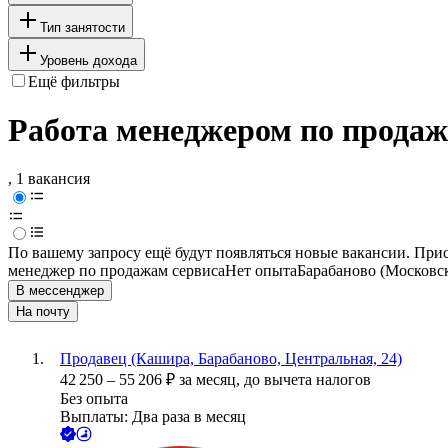
Тип занятости
Уровень дохода
Ещё фильтры
Работа менеджером по продаж
, 1 вакансия
По вашему запросу ещё будут появляться новые вакансии. При
менеджер по продажам сервиса
Нет опыта
Барабаново (Московск
В мессенджер
На почту
Продавец (Кашира, Барабаново, Центральная, 24)
42 250
–
55 206
₽
за месяц,
до вычета налогов
Без опыта
Выплаты: Два раза в месяц