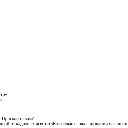
р»
. Присылать вам?
ансий от кадровых агентств
Ключевые слова в названии вакансии