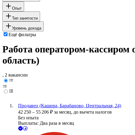
Опыт
Тип занятости
Уровень дохода
Ещё фильтры
Работа оператором-кассиром 
область)
, 2 вакансии
Продавец (Кашира, Барабаново, Центральная, 24)
42 250
–
55 206
₽
за месяц,
до вычета налогов
Без опыта
Выплаты: Два раза в месяц