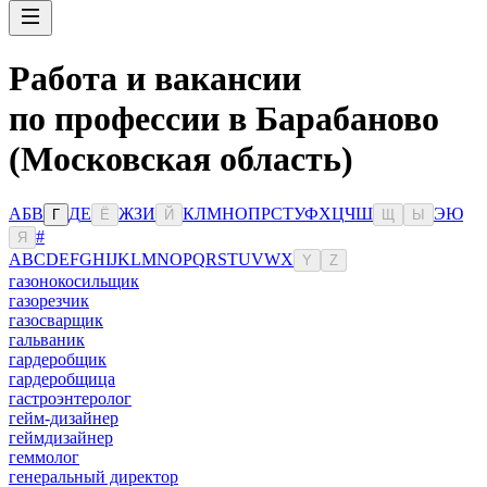
Работа и вакансии
по профессии в Барабаново
(Московская область)
А
Б
В
Д
Е
Ж
З
И
К
Л
М
Н
О
П
Р
С
Т
У
Ф
Х
Ц
Ч
Ш
Э
Ю
Г
Ё
Й
Щ
Ы
#
Я
A
B
C
D
E
F
G
H
I
J
K
L
M
N
O
P
Q
R
S
T
U
V
W
X
Y
Z
газонокосильщик
газорезчик
газосварщик
гальваник
гардеробщик
гардеробщица
гастроэнтеролог
гейм-дизайнер
геймдизайнер
геммолог
генеральный директор