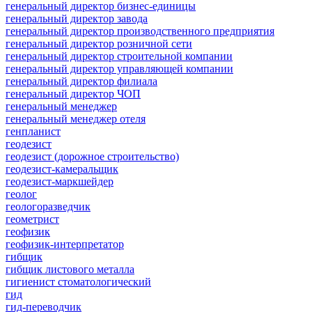
генеральный директор бизнес-единицы
генеральный директор завода
генеральный директор производственного предприятия
генеральный директор розничной сети
генеральный директор строительной компании
генеральный директор управляющей компании
генеральный директор филиала
генеральный директор ЧОП
генеральный менеджер
генеральный менеджер отеля
генпланист
геодезист
геодезист (дорожное строительство)
геодезист-камеральщик
геодезист-маркшейдер
геолог
геологоразведчик
геометрист
геофизик
геофизик-интерпретатор
гибщик
гибщик листового металла
гигиенист стоматологический
гид
гид-переводчик