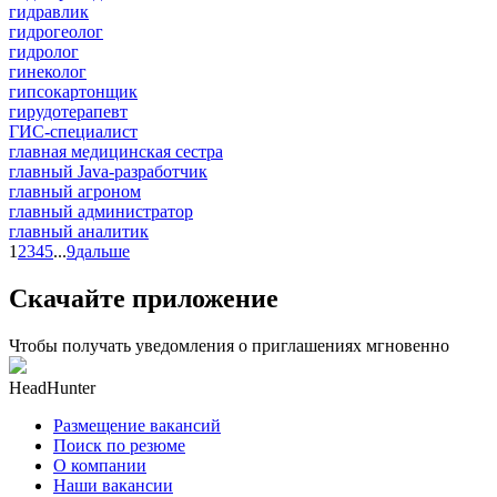
гидравлик
гидрогеолог
гидролог
гинеколог
гипсокартонщик
гирудотерапевт
ГИС-специалист
главная медицинская сестра
главный Java-разработчик
главный агроном
главный администратор
главный аналитик
1
2
3
4
5
...
9
дальше
Скачайте приложение
Чтобы получать уведомления о приглашениях мгновенно
HeadHunter
Размещение вакансий
Поиск по резюме
О компании
Наши вакансии