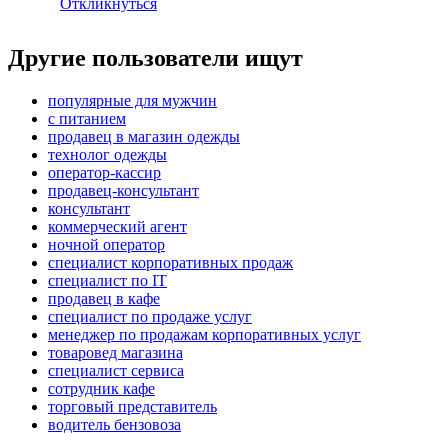
Откликнуться
Другие пользователи ищут
популярные для мужчин
с питанием
продавец в магазин одежды
технолог одежды
оператор-кассир
продавец-консультант
консультант
коммерческий агент
ночной оператор
специалист корпоративных продаж
специалист по IT
продавец в кафе
специалист по продаже услуг
менеджер по продажам корпоративных услуг
товаровед магазина
специалист сервиса
сотрудник кафе
торговый представитель
водитель бензовоза