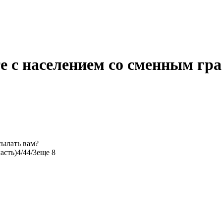
те с населением со сменным гр
сылать вам?
асть)
4/4
4/3
еще 8