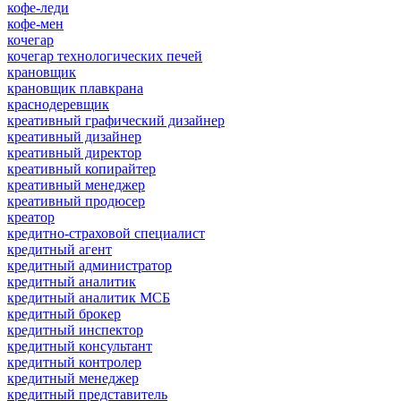
кофе-леди
кофе-мен
кочегар
кочегар технологических печей
крановщик
крановщик плавкрана
краснодеревщик
креативный графический дизайнер
креативный дизайнер
креативный директор
креативный копирайтер
креативный менеджер
креативный продюсер
креатор
кредитно-страховой специалист
кредитный агент
кредитный администратор
кредитный аналитик
кредитный аналитик МСБ
кредитный брокер
кредитный инспектор
кредитный консультант
кредитный контролер
кредитный менеджер
кредитный представитель