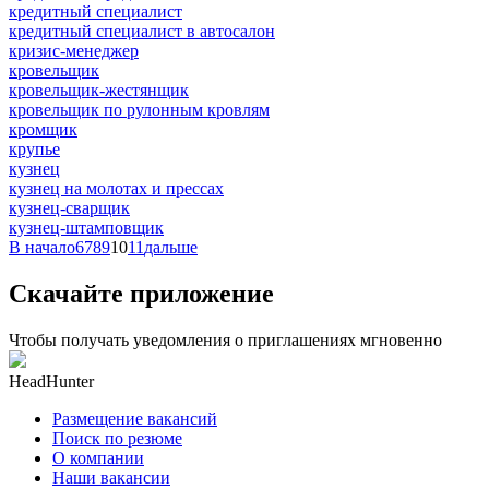
кредитный специалист
кредитный специалист в автосалон
кризис-менеджер
кровельщик
кровельщик-жестянщик
кровельщик по рулонным кровлям
кромщик
крупье
кузнец
кузнец на молотах и прессах
кузнец-сварщик
кузнец-штамповщик
В начало
6
7
8
9
10
11
дальше
Скачайте приложение
Чтобы получать уведомления о приглашениях мгновенно
HeadHunter
Размещение вакансий
Поиск по резюме
О компании
Наши вакансии