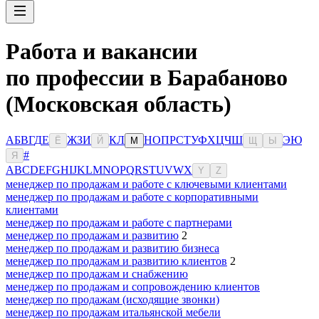
Работа и вакансии
по профессии в Барабаново
(Московская область)
А
Б
В
Г
Д
Е
Ж
З
И
К
Л
Н
О
П
Р
С
Т
У
Ф
Х
Ц
Ч
Ш
Э
Ю
Ё
Й
М
Щ
Ы
#
Я
A
B
C
D
E
F
G
H
I
J
K
L
M
N
O
P
Q
R
S
T
U
V
W
X
Y
Z
менеджер по продажам и работе с ключевыми клиентами
менеджер по продажам и работе с корпоративными
клиентами
менеджер по продажам и работе с партнерами
менеджер по продажам и развитию
2
менеджер по продажам и развитию бизнеса
менеджер по продажам и развитию клиентов
2
менеджер по продажам и снабжению
менеджер по продажам и сопровождению клиентов
менеджер по продажам (исходящие звонки)
менеджер по продажам итальянской мебели