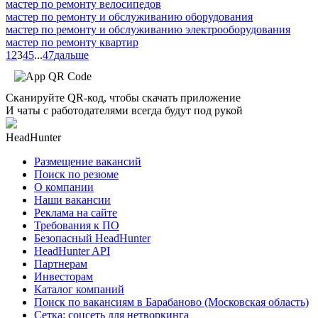
мастер по ремонту велосипедов
мастер по ремонту и обслуживанию оборудования
мастер по ремонту и обслуживанию электрооборудования
мастер по ремонту квартир
1
2
3
4
5
...
47
дальше
Сканируйте QR-код, чтобы скачать приложение
И чаты с работодателями всегда будут под рукой
HeadHunter
Размещение вакансий
Поиск по резюме
О компании
Наши вакансии
Реклама на сайте
Требования к ПО
Безопасный HeadHunter
HeadHunter API
Партнерам
Инвесторам
Каталог компаний
Поиск по вакансиям в Барабаново (Московская область)
Сетка: соцсеть для нетворкинга