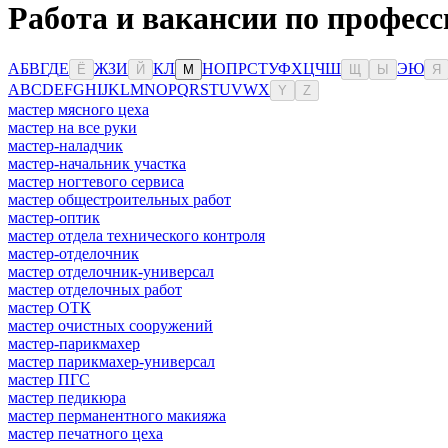
Работа и вакансии по професс
А
Б
В
Г
Д
Е
Ж
З
И
К
Л
Н
О
П
Р
С
Т
У
Ф
Х
Ц
Ч
Ш
Э
Ю
Ё
Й
М
Щ
Ы
Я
A
B
C
D
E
F
G
H
I
J
K
L
M
N
O
P
Q
R
S
T
U
V
W
X
Y
Z
мастер мясного цеха
мастер на все руки
мастер-наладчик
мастер-начальник участка
мастер ногтевого сервиса
мастер общестроительных работ
мастер-оптик
мастер отдела технического контроля
мастер-отделочник
мастер отделочник-универсал
мастер отделочных работ
мастер ОТК
мастер очистных сооружений
мастер-парикмахер
мастер парикмахер-универсал
мастер ПГС
мастер педикюра
мастер перманентного макияжа
мастер печатного цеха