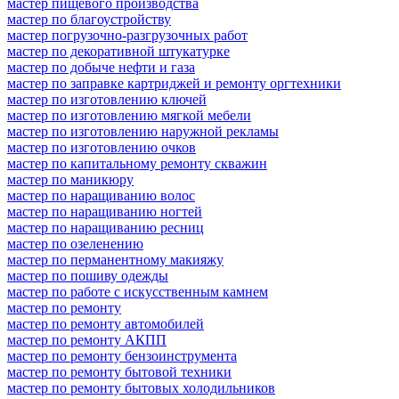
мастер пищевого производства
мастер по благоустройству
мастер погрузочно-разгрузочных работ
мастер по декоративной штукатурке
мастер по добыче нефти и газа
мастер по заправке картриджей и ремонту оргтехники
мастер по изготовлению ключей
мастер по изготовлению мягкой мебели
мастер по изготовлению наружной рекламы
мастер по изготовлению очков
мастер по капитальному ремонту скважин
мастер по маникюру
мастер по наращиванию волос
мастер по наращиванию ногтей
мастер по наращиванию ресниц
мастер по озеленению
мастер по перманентному макияжу
мастер по пошиву одежды
мастер по работе с искусственным камнем
мастер по ремонту
мастер по ремонту автомобилей
мастер по ремонту АКПП
мастер по ремонту бензоинструмента
мастер по ремонту бытовой техники
мастер по ремонту бытовых холодильников