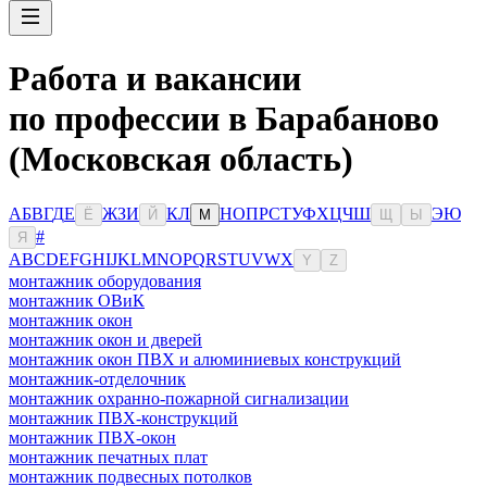
Работа и вакансии
по профессии в Барабаново
(Московская область)
А
Б
В
Г
Д
Е
Ж
З
И
К
Л
Н
О
П
Р
С
Т
У
Ф
Х
Ц
Ч
Ш
Э
Ю
Ё
Й
М
Щ
Ы
#
Я
A
B
C
D
E
F
G
H
I
J
K
L
M
N
O
P
Q
R
S
T
U
V
W
X
Y
Z
монтажник оборудования
монтажник ОВиК
монтажник окон
монтажник окон и дверей
монтажник окон ПВХ и алюминиевых конструкций
монтажник-отделочник
монтажник охранно-пожарной сигнализации
монтажник ПВХ-конструкций
монтажник ПВХ-окон
монтажник печатных плат
монтажник подвесных потолков