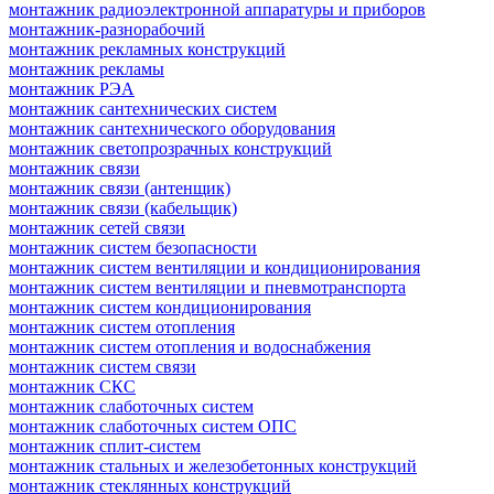
монтажник радиоэлектронной аппаратуры и приборов
монтажник-разнорабочий
монтажник рекламных конструкций
монтажник рекламы
монтажник РЭА
монтажник сантехнических систем
монтажник сантехнического оборудования
монтажник светопрозрачных конструкций
монтажник связи
монтажник связи (антенщик)
монтажник связи (кабельщик)
монтажник сетей связи
монтажник систем безопасности
монтажник систем вентиляции и кондиционирования
монтажник систем вентиляции и пневмотранспорта
монтажник систем кондиционирования
монтажник систем отопления
монтажник систем отопления и водоснабжения
монтажник систем связи
монтажник СКС
монтажник слаботочных систем
монтажник слаботочных систем ОПС
монтажник сплит-систем
монтажник стальных и железобетонных конструкций
монтажник стеклянных конструкций