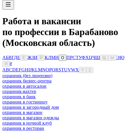
Работа и вакансии
по профессии в Барабаново
(Московская область)
А
Б
В
Г
Д
Е
Ж
З
И
К
Л
М
Н
П
Р
С
Т
У
Ф
Х
Ц
Ч
Ш
Э
Ю
Ё
Й
О
Щ
Ы
#
Я
A
B
C
D
E
F
G
H
I
J
K
L
M
N
O
P
Q
R
S
T
U
V
W
X
Y
Z
охранник (без лицензии)
охранник бизнес-центра
охранник в автосалон
охранник-вахтер
охранник в банк
охранник в гостиницу
охранник в загородный дом
охранник в магазин
охранник в магазин одежды
охранник в ночной клуб
охранник в ресторан