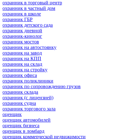
охранник в торговый центр
охранник в частный дом
охранник в школе
охранник ГБР
охранник детского сада
охранник дневной
охранник-кинолог
охранник мостов
охранник на автостоянку
охранник на завод
охранник на КПП
охранник на склад
охранник на стройку
охранник офиса
охранник поликлиники
охранник по сопровождению грузов
охранник склада
охранник (с лицензией)
охранник судна
охранник торгового зала
оценщик
оценщик автомобилей
оценщик бизнеса
оценщик в ломбард
оценщик коммерческой недвижимости