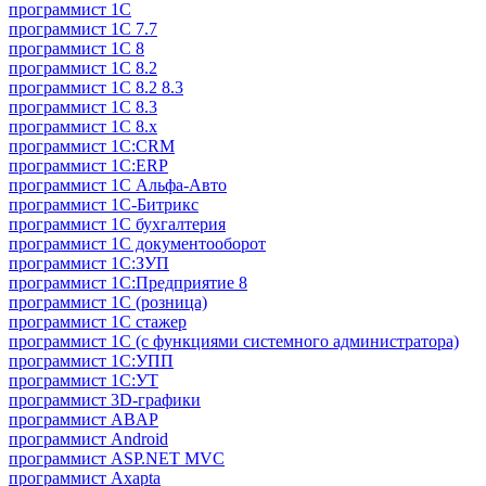
программист 1C
программист 1C 7.7
программист 1C 8
программист 1C 8.2
программист 1С 8.2 8.3
программист 1С 8.3
программист 1С 8.х
программист 1С:CRM
программист 1С:ERP
программист 1С Альфа-Авто
программист 1С-Битрикс
программист 1С бухгалтерия
программист 1С документооборот
программист 1С:ЗУП
программист 1С:Предприятие 8
программист 1С (розница)
программист 1С стажер
программист 1С (с функциями системного администратора)
программист 1С:УПП
программист 1С:УТ
программист 3D-графики
программист ABAP
программист Android
программист ASP.NET MVC
программист Axapta