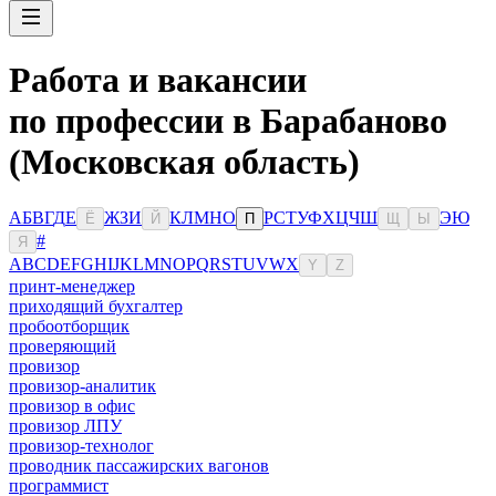
Работа и вакансии
по профессии в Барабаново
(Московская область)
А
Б
В
Г
Д
Е
Ж
З
И
К
Л
М
Н
О
Р
С
Т
У
Ф
Х
Ц
Ч
Ш
Э
Ю
Ё
Й
П
Щ
Ы
#
Я
A
B
C
D
E
F
G
H
I
J
K
L
M
N
O
P
Q
R
S
T
U
V
W
X
Y
Z
принт-менеджер
приходящий бухгалтер
пробоотборщик
проверяющий
провизор
провизор-аналитик
провизор в офис
провизор ЛПУ
провизор-технолог
проводник пассажирских вагонов
программист