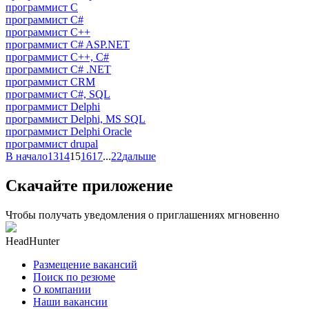
программист C
программист C#
программист C++
программист C# ASP.NET
программист C++, C#
программист C# .NET
программист CRM
программист C#, SQL
программист Delphi
программист Delphi, MS SQL
программист Delphi Oracle
программист drupal
В начало
13
14
15
16
17
...
22
дальше
Скачайте приложение
Чтобы получать уведомления о приглашениях мгновенно
HeadHunter
Размещение вакансий
Поиск по резюме
О компании
Наши вакансии