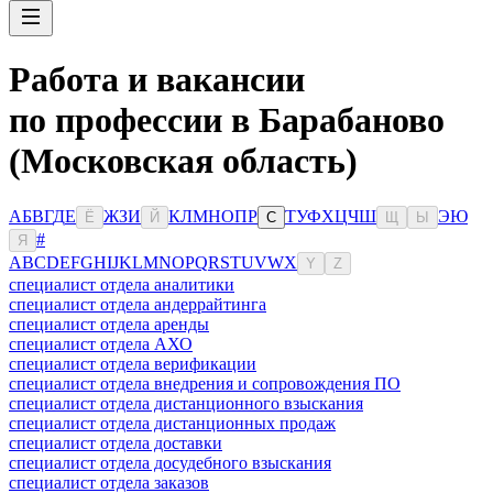
Работа и вакансии
по профессии в Барабаново
(Московская область)
А
Б
В
Г
Д
Е
Ж
З
И
К
Л
М
Н
О
П
Р
Т
У
Ф
Х
Ц
Ч
Ш
Э
Ю
Ё
Й
С
Щ
Ы
#
Я
A
B
C
D
E
F
G
H
I
J
K
L
M
N
O
P
Q
R
S
T
U
V
W
X
Y
Z
специалист отдела аналитики
специалист отдела андеррайтинга
специалист отдела аренды
специалист отдела АХО
специалист отдела верификации
специалист отдела внедрения и сопровождения ПО
специалист отдела дистанционного взыскания
специалист отдела дистанционных продаж
специалист отдела доставки
специалист отдела досудебного взыскания
специалист отдела заказов