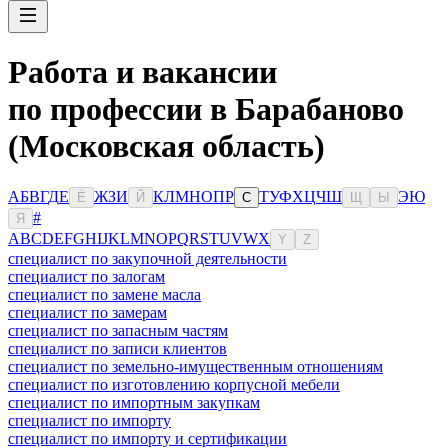
Работа и вакансии
по профессии в Барабаново
(Московская область)
А
Б
В
Г
Д
Е
Ж
З
И
К
Л
М
Н
О
П
Р
Т
У
Ф
Х
Ц
Ч
Ш
Э
Ю
Ё
Й
С
Щ
Ы
#
Я
A
B
C
D
E
F
G
H
I
J
K
L
M
N
O
P
Q
R
S
T
U
V
W
X
Y
Z
специалист по закупочной деятельности
специалист по залогам
специалист по замене масла
специалист по замерам
специалист по запасным частям
специалист по записи клиентов
специалист по земельно-имущественным отношениям
специалист по изготовлению корпусной мебели
специалист по импортным закупкам
специалист по импорту
специалист по импорту и сертификации