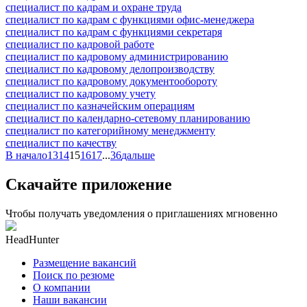
специалист по кадрам и охране труда
специалист по кадрам с функциями офис-менеджера
специалист по кадрам с функциями секретаря
специалист по кадровой работе
специалист по кадровому администрированию
специалист по кадровому делопроизводству
специалист по кадровому документообороту
специалист по кадровому учету
специалист по казначейским операциям
специалист по календарно-сетевому планированию
специалист по категорийному менеджменту
специалист по качеству
В начало
13
14
15
16
17
...
36
дальше
Скачайте приложение
Чтобы получать уведомления о приглашениях мгновенно
HeadHunter
Размещение вакансий
Поиск по резюме
О компании
Наши вакансии