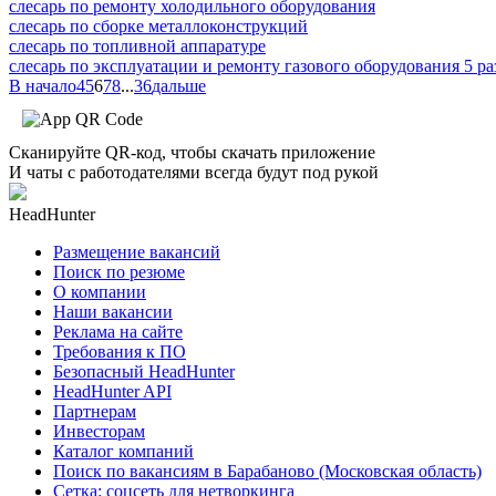
слесарь по ремонту холодильного оборудования
слесарь по сборке металлоконструкций
слесарь по топливной аппаратуре
слесарь по эксплуатации и ремонту газового оборудования 5 ра
В начало
4
5
6
7
8
...
36
дальше
Сканируйте QR-код, чтобы скачать приложение
И чаты с работодателями всегда будут под рукой
HeadHunter
Размещение вакансий
Поиск по резюме
О компании
Наши вакансии
Реклама на сайте
Требования к ПО
Безопасный HeadHunter
HeadHunter API
Партнерам
Инвесторам
Каталог компаний
Поиск по вакансиям в Барабаново (Московская область)
Сетка: соцсеть для нетворкинга