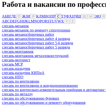
Работа и вакансии по професс
А
Б
В
Г
Д
Е
Ж
З
И
К
Л
М
Н
О
П
Р
Т
У
Ф
Х
Ц
Ч
Ш
Э
Ю
Ё
Й
С
Щ
Ы
Я
A
B
C
D
E
F
G
H
I
J
K
L
M
N
O
P
Q
R
S
T
U
V
W
X
Y
Z
слесарь-механик
слесарь-механик по ремонту спецтехники
слесарь механосборочных работ
слесарь механосборочных работ 4 разряда
слесарь механосборочных работ 5-6 разряда
слесарь механосборочных работ 5 разряда
слесарь-монтажник
слесарь-монтажник металлоконструкций
слесарь-моторист
слесарь МСР
слесарь-наладчик
слесарь-наладчик КИПиА
слесарь НПО
слесарь по вентиляции
слесарь по вентиляции и кондиционированию
слесарь по контрольно-измерительным приборам и автоматике 
слесарь по металлу
слесарь по обслуживанию буровых
слесарь по обслуживанию и ремонту оборудования