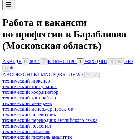
Работа и вакансии
по профессии в Барабаново
(Московская область)
А
Б
В
Г
Д
Е
Ж
З
И
К
Л
М
Н
О
П
Р
С
У
Ф
Х
Ц
Ч
Ш
Э
Ю
Ё
Й
Т
Щ
Ы
#
Я
A
B
C
D
E
F
G
H
I
J
K
L
M
N
O
P
Q
R
S
T
U
V
W
X
Y
Z
технический инженер
технический консультант
технический координатор
технический копирайтер
технический менеджер
технический менеджер проектов
технический переводчик
технический переводчик английского языка
технический персонал
технический писатель
технический писатель-аналитик