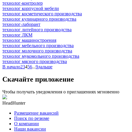
технолог-контролер
технолог корпусной мебели
технолог косметического производства
технолог кулинарного производства
технолог-лаборант
технолог литейного производства
технолог ЛКМ
технолог машиностроения
технолог мебельного производства
технолог молочного производства
технолог мукомольного производства
технолог мясного производства
В начало
2
3
4
5
6
...
9
дальше
Скачайте приложение
Чтобы получать уведомления о приглашениях мгновенно
HeadHunter
Размещение вакансий
Поиск по резюме
О компании
Наши вакансии