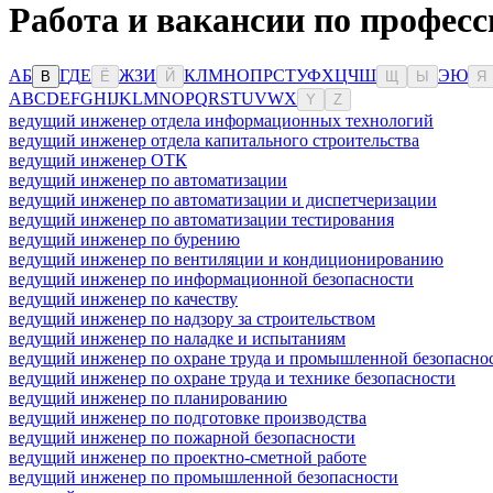
Работа и вакансии по професс
А
Б
Г
Д
Е
Ж
З
И
К
Л
М
Н
О
П
Р
С
Т
У
Ф
Х
Ц
Ч
Ш
Э
Ю
В
Ё
Й
Щ
Ы
Я
A
B
C
D
E
F
G
H
I
J
K
L
M
N
O
P
Q
R
S
T
U
V
W
X
Y
Z
ведущий инженер отдела информационных технологий
ведущий инженер отдела капитального строительства
ведущий инженер ОТК
ведущий инженер по автоматизации
ведущий инженер по автоматизации и диспетчеризации
ведущий инженер по автоматизации тестирования
ведущий инженер по бурению
ведущий инженер по вентиляции и кондиционированию
ведущий инженер по информационной безопасности
ведущий инженер по качеству
ведущий инженер по надзору за строительством
ведущий инженер по наладке и испытаниям
ведущий инженер по охране труда и промышленной безопасно
ведущий инженер по охране труда и технике безопасности
ведущий инженер по планированию
ведущий инженер по подготовке производства
ведущий инженер по пожарной безопасности
ведущий инженер по проектно-сметной работе
ведущий инженер по промышленной безопасности