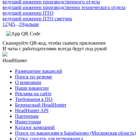
ведущий инженер производственного отдела
ведущий инженер производственно технического отдела
ведущий инженер ПТО
ведущий инженер ПТО сметчик
1
2
3
4
5
...
19
дальше
Сканируйте QR-код, чтобы скачать приложение
И чаты с работодателями всегда будут под рукой
HeadHunter
Размещение вакансий
Поиск по резюме
О компании
Наши вакансии
Реклама на сайте
Требования к ПО
Безопасный HeadHunter
HeadHunter API
Партнерам
Инвесторам
Каталог компаний
Поиск по вакансиям в Барабаново (Московская область)
Сетка: соцсеть для нетворкинга