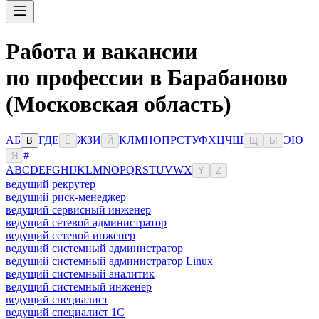
Работа и вакансии
по профессии в Барабаново
(Московская область)
А
Б
Г
Д
Е
Ж
З
И
К
Л
М
Н
О
П
Р
С
Т
У
Ф
Х
Ц
Ч
Ш
Э
Ю
В
Ё
Й
Щ
Ы
#
Я
A
B
C
D
E
F
G
H
I
J
K
L
M
N
O
P
Q
R
S
T
U
V
W
X
Y
Z
ведущий рекрутер
ведущий риск-менеджер
ведущий сервисный инженер
ведущий сетевой администратор
ведущий сетевой инженер
ведущий системный администратор
ведущий системный администратор Linux
ведущий системный аналитик
ведущий системный инженер
ведущий специалист
ведущий специалист 1С