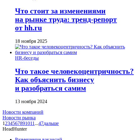
Что стоит за изменениями
на рынке труда: тренд-репорт
от hh.ru
18 ноября 2025
HR-беседы
Что такое человеко­центричность?
Как объяснить бизнесу
и разобраться самим
13 ноября 2024
Новости компаний
Новости рынка
1
2
3
4
5
6
7
8
9
10
11
...
47
дальше
HeadHunter
Размещение вакансий